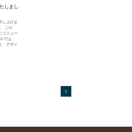
たしまし
申し上げま
。 この
にリニュー
アルでは、
う、デザイ
1