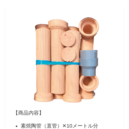
【商品内容】
素焼陶管（直管）✕10メートル分