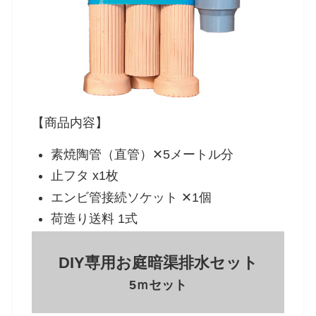
【商品内容】
素焼陶管（直管）✕5メートル分
止フタ x1枚
エンビ管接続ソケット ✕1個
荷造り送料 1式
DIY専用お庭暗渠排水セット
5ｍセット