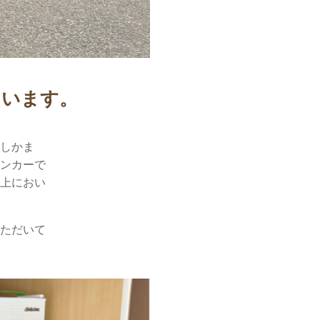
ています。
蒸しかま
チンカーで
以上におい
いただいて