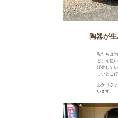
陶器が生
私たちは
ど」を使
販売して
しいとご
おかげさ
います。