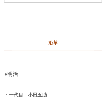
沿革
●明治
・一代目 小田五助