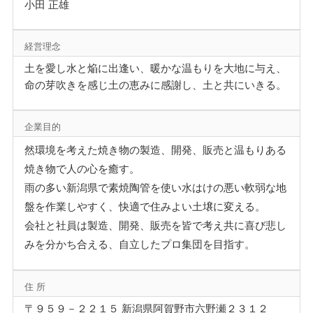
小田 正雄
経営理念
土を愛し水と焔に出逢い、暖かな温もりを大地に与え、
命の芽吹きを感じ土の恵みに感謝し、土と共にいきる。
企業目的
然環境を考えた焼き物の製造、開発、販売と温もりある
焼き物で人の心を癒す。
雨の多い新潟県で素焼陶管を使い水はけの悪い軟弱な地
盤を作業しやすく、快適で住みよい土壌に変える。
会社と社員は製造、開発、販売を皆で考え共に喜び悲し
みを分かち合える、自立したプロ集団を目指す。
住 所
〒９５９－２２１５ 新潟県阿賀野市六野瀬２３１２