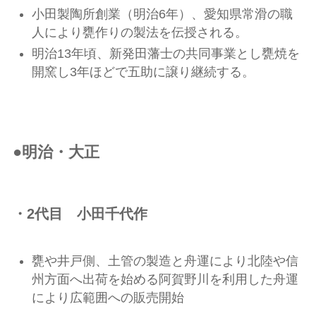
小田製陶所創業（明治6年）、愛知県常滑の職
人により甕作りの製法を伝授される。
明治13年頃、新発田藩士の共同事業とし甕焼を
開窯し3年ほどで五助に譲り継続する。
●明治・大正
・2代目 小田千代作
甕や井戸側、土管の製造と舟運により北陸や信
州方面へ出荷を始める阿賀野川を利用した舟運
により広範囲への販売開始